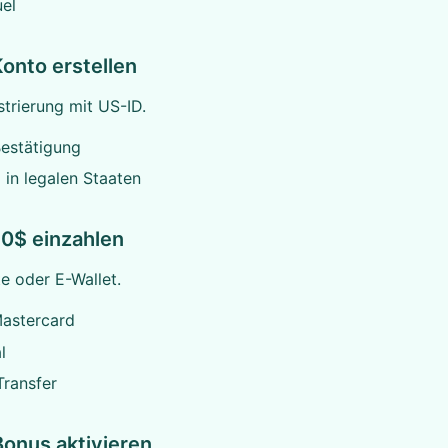
el
Konto erstellen
strierung mit US-ID.
Bestätigung
 in legalen Staaten
 10$ einzahlen
te oder E-Wallet.
Mastercard
l
Transfer
 Bonus aktivieren