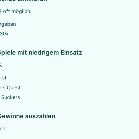
 oft möglich.
ngeben
 30x
 Spiele mit niedrigem Einsatz
.
rst
o's Quest
 Suckers
 Gewinne auszahlen
ch.