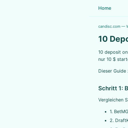
Home
candisc.com — W
10 Depo
10 deposit on
nur 10 $ star
Dieser Guide 
Schritt 1:
Vergleichen Si
1. BetM
2. Draft