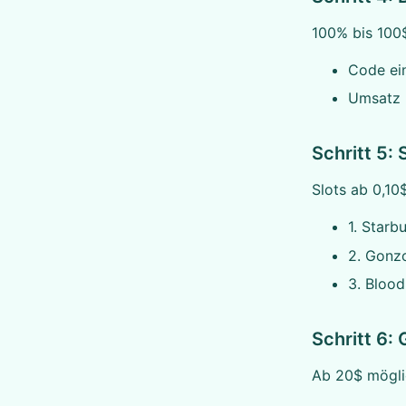
100% bis 100$
Code ei
Umsatz
Schritt 5:
Slots ab 0,10$
1. Starbu
2. Gonz
3. Blood
Schritt 6:
Ab 20$ mögli