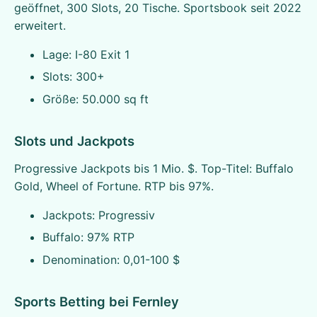
geöffnet, 300 Slots, 20 Tische. Sportsbook seit 2022
erweitert.
Lage: I-80 Exit 1
Slots: 300+
Größe: 50.000 sq ft
Slots und Jackpots
Progressive Jackpots bis 1 Mio. $. Top-Titel: Buffalo
Gold, Wheel of Fortune. RTP bis 97%.
Jackpots: Progressiv
Buffalo: 97% RTP
Denomination: 0,01-100 $
Sports Betting bei Fernley