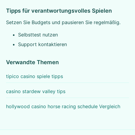
Tipps für verantwortungsvolles Spielen
Setzen Sie Budgets und pausieren Sie regelmäßig.
Selbsttest nutzen
Support kontaktieren
Verwandte Themen
tipico casino spiele tipps
casino stardew valley tips
hollywood casino horse racing schedule Vergleich