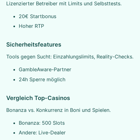
Lizenzierter Betreiber mit Limits und Selbsttests.
20€ Startbonus
Hoher RTP
Sicherheitsfeatures
Tools gegen Sucht: Einzahlungslimits, Reality-Checks.
GambleAware-Partner
24h Sperre möglich
Vergleich Top-Casinos
Bonanza vs. Konkurrenz in Boni und Spielen.
Bonanza: 500 Slots
Andere: Live-Dealer