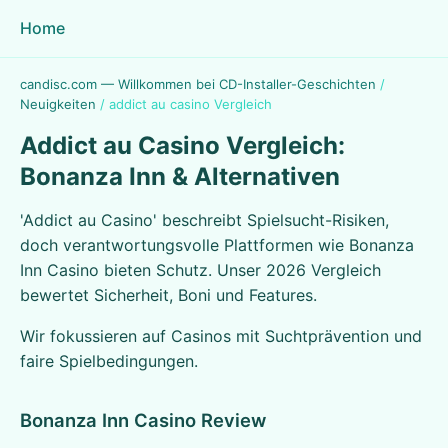
Home
candisc.com — Willkommen bei CD-Installer-Geschichten
/
Neuigkeiten
/
addict au casino Vergleich
Addict au Casino Vergleich:
Bonanza Inn & Alternativen
'Addict au Casino' beschreibt Spielsucht-Risiken,
doch verantwortungsvolle Plattformen wie Bonanza
Inn Casino bieten Schutz. Unser 2026 Vergleich
bewertet Sicherheit, Boni und Features.
Wir fokussieren auf Casinos mit Suchtprävention und
faire Spielbedingungen.
Bonanza Inn Casino Review