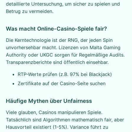
detaillierte Untersuchung, um sicher zu spielen und
Betrug zu vermeiden.
Was macht Online-Casino-Spiele fair?
Die Kerntechnologie ist der RNG, der jeden Spin
unvorhersehbar macht. Lizenzen von Malta Gaming
Authority oder UKGC sorgen für Regelmäßige Audits.
Transparenzberichte sind öffentlich einsehbar.
RTP-Werte prüfen (z.B. 97% bei Blackjack)
Zertifikate auf der Casino-Seite suchen
Häufige Mythen über Unfairness
Viele glauben, Casinos manipulieren Spiele.
Tatsächlich sind Algorithmen mathematisch fair, aber
Hausvorteil existiert (1-5%). Variance führt zu