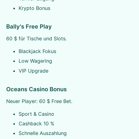
Krypto Bonus
Bally's Free Play
60 $ für Tische und Slots.
Blackjack Fokus
Low Wagering
VIP Upgrade
Oceans Casino Bonus
Neuer Player: 60 $ Free Bet.
Sport & Casino
Cashback 10 %
Schnelle Auszahlung