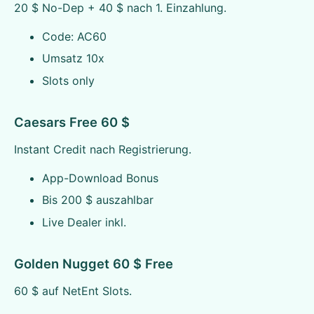
20 $ No-Dep + 40 $ nach 1. Einzahlung.
Code: AC60
Umsatz 10x
Slots only
Caesars Free 60 $
Instant Credit nach Registrierung.
App-Download Bonus
Bis 200 $ auszahlbar
Live Dealer inkl.
Golden Nugget 60 $ Free
60 $ auf NetEnt Slots.