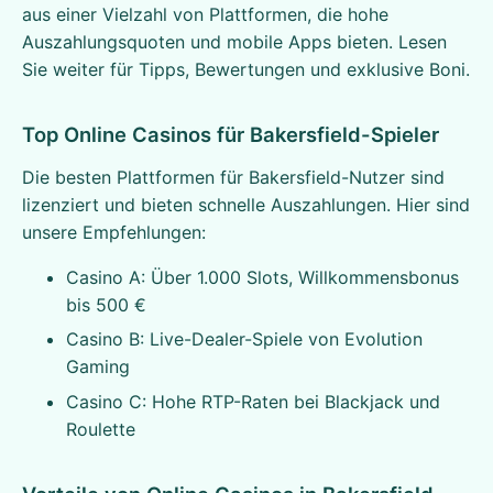
aus einer Vielzahl von Plattformen, die hohe
Auszahlungsquoten und mobile Apps bieten. Lesen
Sie weiter für Tipps, Bewertungen und exklusive Boni.
Top Online Casinos für Bakersfield-Spieler
Die besten Plattformen für Bakersfield-Nutzer sind
lizenziert und bieten schnelle Auszahlungen. Hier sind
unsere Empfehlungen:
Casino A: Über 1.000 Slots, Willkommensbonus
bis 500 €
Casino B: Live-Dealer-Spiele von Evolution
Gaming
Casino C: Hohe RTP-Raten bei Blackjack und
Roulette