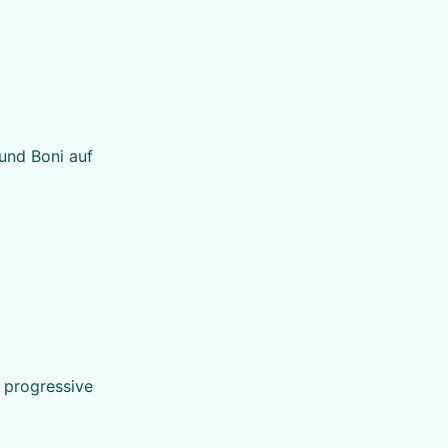
und Boni auf
r progressive