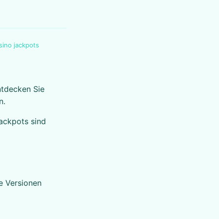
sino jackpots
ntdecken Sie
n.
Jackpots sind
e Versionen