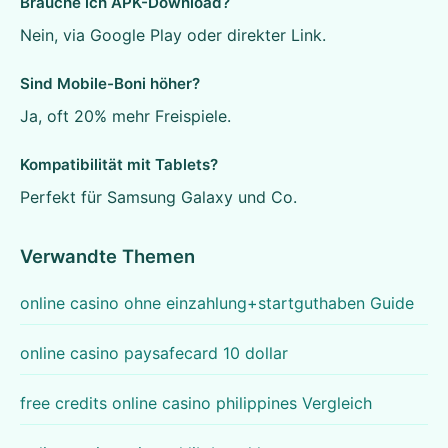
Brauche ich APK-Download?
Nein, via Google Play oder direkter Link.
Sind Mobile-Boni höher?
Ja, oft 20% mehr Freispiele.
Kompatibilität mit Tablets?
Perfekt für Samsung Galaxy und Co.
Verwandte Themen
online casino ohne einzahlung+startguthaben Guide
online casino paysafecard 10 dollar
free credits online casino philippines Vergleich