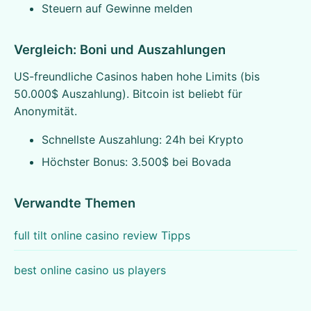
Steuern auf Gewinne melden
Vergleich: Boni und Auszahlungen
US-freundliche Casinos haben hohe Limits (bis
50.000$ Auszahlung). Bitcoin ist beliebt für
Anonymität.
Schnellste Auszahlung: 24h bei Krypto
Höchster Bonus: 3.500$ bei Bovada
Verwandte Themen
full tilt online casino review Tipps
best online casino us players