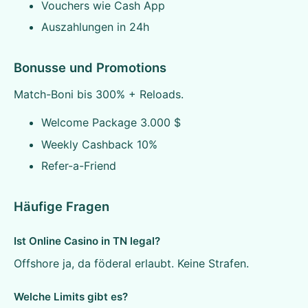
Vouchers wie Cash App
Auszahlungen in 24h
Bonusse und Promotions
Match-Boni bis 300% + Reloads.
Welcome Package 3.000 $
Weekly Cashback 10%
Refer-a-Friend
Häufige Fragen
Ist Online Casino in TN legal?
Offshore ja, da föderal erlaubt. Keine Strafen.
Welche Limits gibt es?