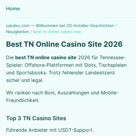
Home
candisc.com — Willkommen bei CD-Installer-Geschichten
/
Neuigkeiten
/
best tn online casino site
Best TN Online Casino Site 2026
Die
best TN online casino site
2026 für Tennessee-
Spieler: Offshore-Plattformen mit Slots, Tischspielen
und Sportsbooks. Trotz fehlender Landeslizenz
sicher und legal.
Wir ranken nach Boni, Auszahlungen und Mobile-
Freundlichkeit.
Top 3 TN Casino Sites
Führende Anbieter mit USDT-Support.