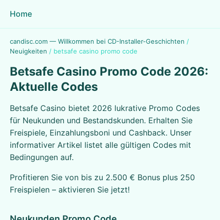
Home
candisc.com — Willkommen bei CD-Installer-Geschichten
/
Neuigkeiten
/
betsafe casino promo code
Betsafe Casino Promo Code 2026:
Aktuelle Codes
Betsafe Casino bietet 2026 lukrative Promo Codes
für Neukunden und Bestandskunden. Erhalten Sie
Freispiele, Einzahlungsboni und Cashback. Unser
informativer Artikel listet alle gültigen Codes mit
Bedingungen auf.
Profitieren Sie von bis zu 2.500 € Bonus plus 250
Freispielen – aktivieren Sie jetzt!
Neukunden Promo Code