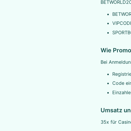
BETWORLD202
BETWOR
VIPCODE
SPORTB
Wie Promo
Bei Anmeldun
Registri
Code ei
Einzahle
Umsatz un
35x für Casin