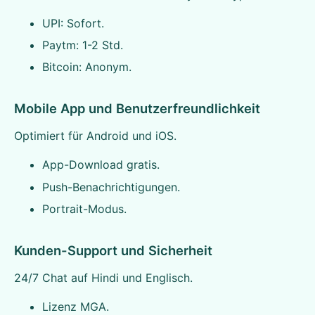
UPI: Sofort.
Paytm: 1-2 Std.
Bitcoin: Anonym.
Mobile App und Benutzerfreundlichkeit
Optimiert für Android und iOS.
App-Download gratis.
Push-Benachrichtigungen.
Portrait-Modus.
Kunden-Support und Sicherheit
24/7 Chat auf Hindi und Englisch.
Lizenz MGA.