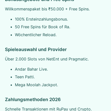
Willkommenspaket bis ₹50.000 + Free Spins.
100% Ersteinzahlungsbonus.
50 Free Spins für Book of Ra.
Wöchentlicher Reload.
Spieleauswahl und Provider
Über 2.000 Slots von NetEnt und Pragmatic.
Andar Bahar Live.
Teen Patti.
Mega Moolah Jackpot.
Zahlungsmethoden 2026
Schnelle Transaktionen mit RuPay und Crypto.