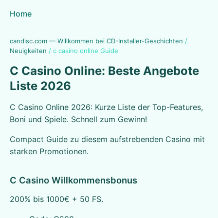
Home
candisc.com — Willkommen bei CD-Installer-Geschichten
/
Neuigkeiten
/
c casino online Guide
C Casino Online: Beste Angebote
Liste 2026
C Casino Online 2026: Kurze Liste der Top-Features,
Boni und Spiele. Schnell zum Gewinn!
Compact Guide zu diesem aufstrebenden Casino mit
starken Promotionen.
C Casino Willkommensbonus
200% bis 1000€ + 50 FS.