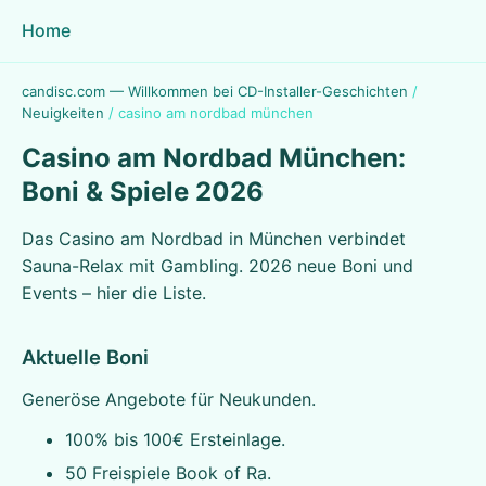
Home
candisc.com — Willkommen bei CD-Installer-Geschichten
/
Neuigkeiten
/
casino am nordbad münchen
Casino am Nordbad München:
Boni & Spiele 2026
Das Casino am Nordbad in München verbindet
Sauna-Relax mit Gambling. 2026 neue Boni und
Events – hier die Liste.
Aktuelle Boni
Generöse Angebote für Neukunden.
100% bis 100€ Ersteinlage.
50 Freispiele Book of Ra.