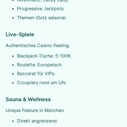
Progressive Jackpots.
Themen-Slots saisonal.
Live-Spiele
Authentisches Casino-Feeling.
Blackjack-Tische: 5-100€.
Roulette: Europeisch.
Baccarat für VIPs.
Croupiers rund um Uhr.
Sauna & Wellness
Unique Feature in München.
Direkt angrenzend.