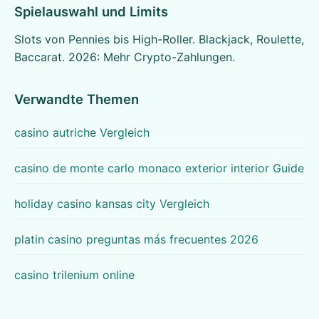
Spielauswahl und Limits
Slots von Pennies bis High-Roller. Blackjack, Roulette,
Baccarat. 2026: Mehr Crypto-Zahlungen.
Verwandte Themen
casino autriche Vergleich
casino de monte carlo monaco exterior interior Guide
holiday casino kansas city Vergleich
platin casino preguntas más frecuentes 2026
casino trilenium online