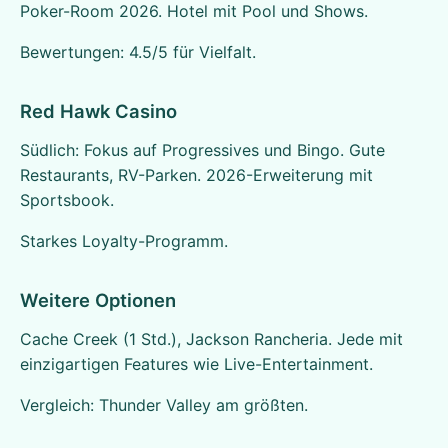
Poker-Room 2026. Hotel mit Pool und Shows.
Bewertungen: 4.5/5 für Vielfalt.
Red Hawk Casino
Südlich: Fokus auf Progressives und Bingo. Gute
Restaurants, RV-Parken. 2026-Erweiterung mit
Sportsbook.
Starkes Loyalty-Programm.
Weitere Optionen
Cache Creek (1 Std.), Jackson Rancheria. Jede mit
einzigartigen Features wie Live-Entertainment.
Vergleich: Thunder Valley am größten.