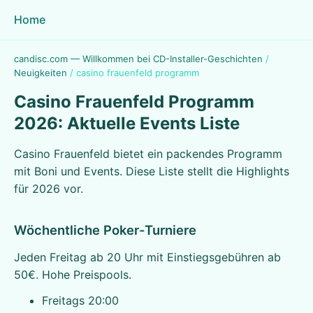
Home
candisc.com — Willkommen bei CD-Installer-Geschichten
/
Neuigkeiten
/
casino frauenfeld programm
Casino Frauenfeld Programm
2026: Aktuelle Events Liste
Casino Frauenfeld bietet ein packendes Programm
mit Boni und Events. Diese Liste stellt die Highlights
für 2026 vor.
Wöchentliche Poker-Turniere
Jeden Freitag ab 20 Uhr mit Einstiegsgebühren ab
50€. Hohe Preispools.
Freitags 20:00