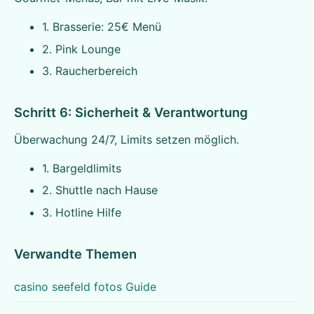
1. Brasserie: 25€ Menü
2. Pink Lounge
3. Raucherbereich
Schritt 6: Sicherheit & Verantwortung
Überwachung 24/7, Limits setzen möglich.
1. Bargeldlimits
2. Shuttle nach Hause
3. Hotline Hilfe
Verwandte Themen
casino seefeld fotos Guide