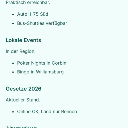
Praktisch erreichbar.
Auto: I-75 Süd
Bus-Shuttles verfügbar
Lokale Events
In der Region.
Poker Nights in Corbin
Bingo in Williamsburg
Gesetze 2026
Aktueller Stand.
Online OK, Land nur Rennen