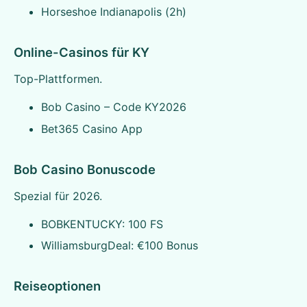
Horseshoe Indianapolis (2h)
Online-Casinos für KY
Top-Plattformen.
Bob Casino – Code KY2026
Bet365 Casino App
Bob Casino Bonuscode
Spezial für 2026.
BOBKENTUCKY: 100 FS
WilliamsburgDeal: €100 Bonus
Reiseoptionen