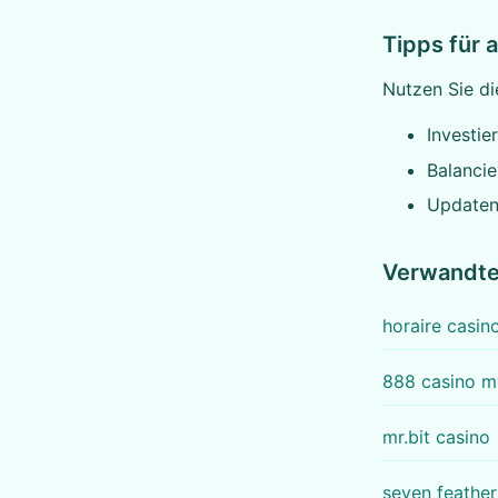
Tipps für 
Nutzen Sie di
Investie
Balancie
Updaten
Verwandt
horaire casin
888 casino m
mr.bit casino
seven feather