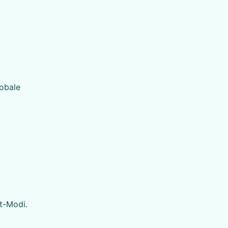
lobale
t-Modi.