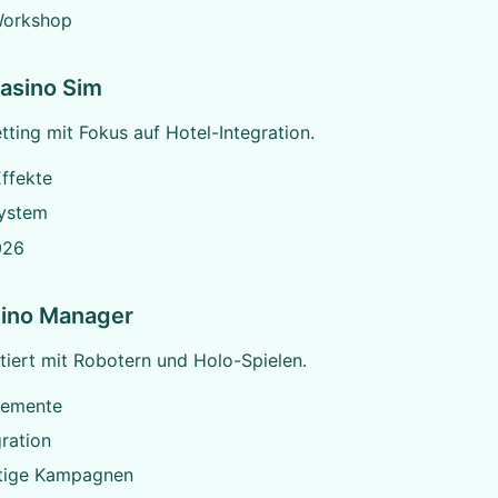
Workshop
asino Sim
tting mit Fokus auf Hotel-Integration.
ffekte
ystem
026
sino Manager
tiert mit Robotern und Holo-Spielen.
lemente
ration
stige Kampagnen