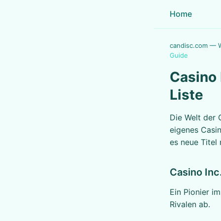
Home
candisc.com — W
Guide
Casino 
Liste
Die Welt der 
eigenes Casin
es neue Titel
Casino Inc.
Ein Pionier i
Rivalen ab.