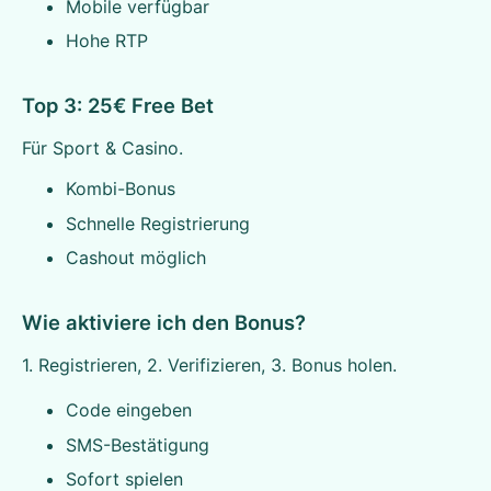
Mobile verfügbar
Hohe RTP
Top 3: 25€ Free Bet
Für Sport & Casino.
Kombi-Bonus
Schnelle Registrierung
Cashout möglich
Wie aktiviere ich den Bonus?
1. Registrieren, 2. Verifizieren, 3. Bonus holen.
Code eingeben
SMS-Bestätigung
Sofort spielen