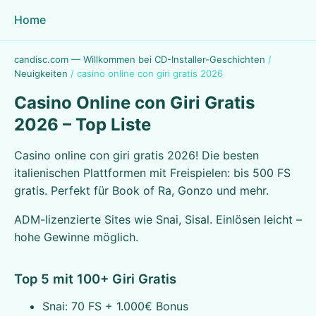
Home
candisc.com — Willkommen bei CD-Installer-Geschichten
/
Neuigkeiten
/
casino online con giri gratis 2026
Casino Online con Giri Gratis
2026 – Top Liste
Casino online con giri gratis 2026! Die besten
italienischen Plattformen mit Freispielen: bis 500 FS
gratis. Perfekt für Book of Ra, Gonzo und mehr.
ADM-lizenzierte Sites wie Snai, Sisal. Einlösen leicht –
hohe Gewinne möglich.
Top 5 mit 100+ Giri Gratis
Snai: 70 FS + 1.000€ Bonus