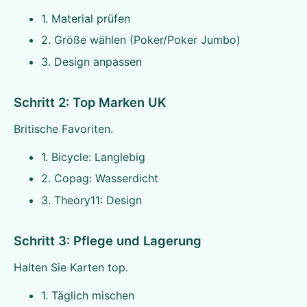
1. Material prüfen
2. Größe wählen (Poker/Poker Jumbo)
3. Design anpassen
Schritt 2: Top Marken UK
Britische Favoriten.
1. Bicycle: Langlebig
2. Copag: Wasserdicht
3. Theory11: Design
Schritt 3: Pflege und Lagerung
Halten Sie Karten top.
1. Täglich mischen