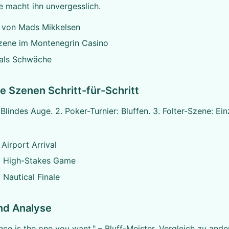
e macht ihn unvergesslich.
t von Mads Mikkelsen
zene im Montenegrin Casino
als Schwäche
he Szenen Schritt-für-Schritt
 Blindes Auge. 2. Poker-Turnier: Bluffen. 3. Folter-Szene: Ein
 Airport Arrival
: High-Stakes Game
 Nautical Finale
und Analyse
ance is the one you want." – Bluff-Meister. Vergleich zu and