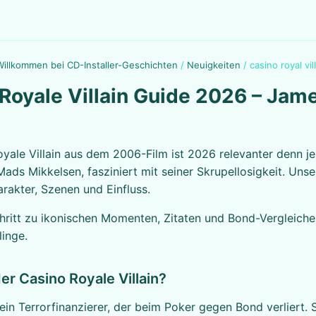
illkommen bei CD-Installer-Geschichten
/
Neuigkeiten
/
casino royal vi
Royale Villain Guide 2026 – Jam
yale Villain aus dem 2006-Film ist 2026 relevanter denn je.
Mads Mikkelsen, fasziniert mit seiner Skrupellosigkeit. Uns
arakter, Szenen und Einfluss.
chritt zu ikonischen Momenten, Zitaten und Bond-Vergleichen
inge.
der Casino Royale Villain?
 ein Terrorfinanzierer, der beim Poker gegen Bond verliert. 