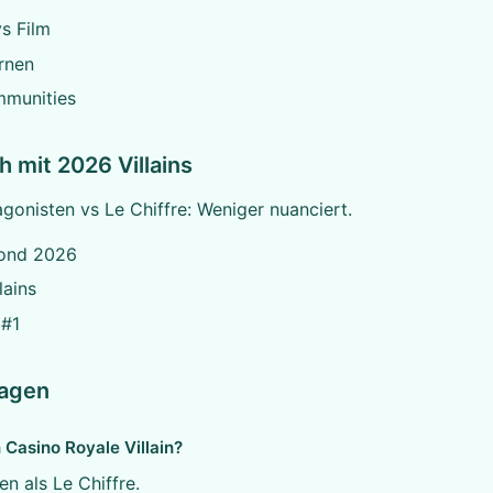
s Film
rnen
munities
h mit 2026 Villains
onisten vs Le Chiffre: Weniger nuanciert.
ond 2026
lains
 #1
ragen
 Casino Royale Villain?
n als Le Chiffre.