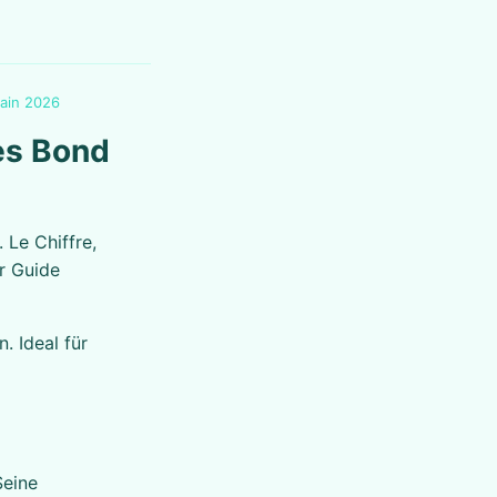
llain 2026
es Bond
 Le Chiffre,
er Guide
. Ideal für
Seine