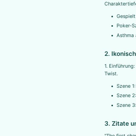
Charaktertief
Gespiel
Poker-S
Asthma 
2. Ikonisc
1. Einführung:
Twist.
Szene 1:
Szene 2
Szene 3:
3. Zitate 
"The first ch