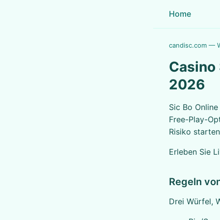
Home
candisc.com — W
Casino 
2026
Sic Bo Online
Free-Play-Opt
Risiko starten
Erleben Sie L
Regeln von
Drei Würfel,