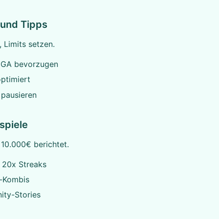
 und Tipps
, Limits setzen.
GA bevorzugen
ptimiert
 pausieren
spiele
 10.000€ berichtet.
 20x Streaks
-Kombis
ty-Stories