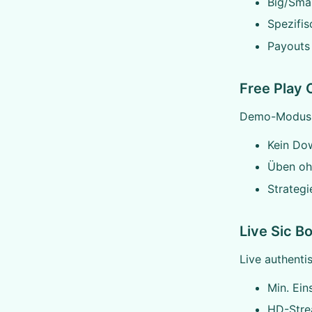
Big/Sma
Spezifis
Payouts 
Free Play 
Demo-Modus i
Kein Do
Üben oh
Strategi
Live Sic B
Live authenti
Min. Ein
HD-Str