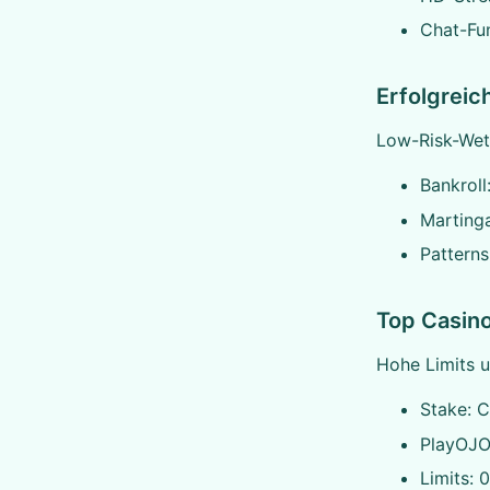
Chat-Fu
Erfolgreic
Low-Risk-Wet
Bankroll
Martinga
Patterns
Top Casino
Hohe Limits u
Stake: C
PlayOJO:
Limits: 