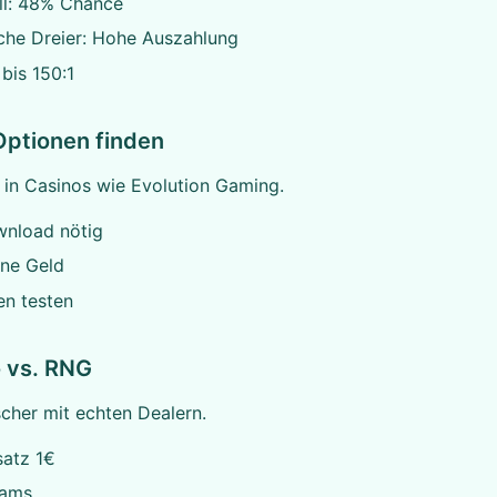
ll: 48% Chance
che Dreier: Hohe Auszahlung
bis 150:1
Optionen finden
n Casinos wie Evolution Gaming.
wnload nötig
ne Geld
en testen
o vs. RNG
scher mit echten Dealern.
satz 1€
eams