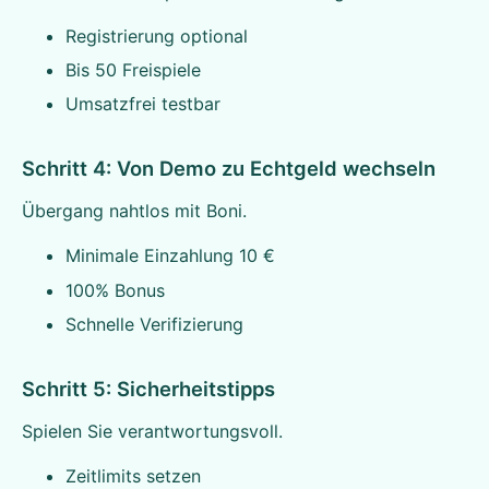
Registrierung optional
Bis 50 Freispiele
Umsatzfrei testbar
Schritt 4: Von Demo zu Echtgeld wechseln
Übergang nahtlos mit Boni.
Minimale Einzahlung 10 €
100% Bonus
Schnelle Verifizierung
Schritt 5: Sicherheitstipps
Spielen Sie verantwortungsvoll.
Zeitlimits setzen