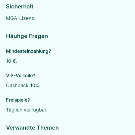
Sicherheit
MGA-Lizenz.
Häufige Fragen
Mindesteinzahlung?
10 €.
VIP-Vorteile?
Cashback 10%.
Freispiele?
Täglich verfügbar.
Verwandte Themen