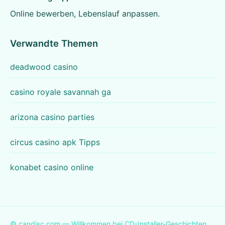
Online bewerben, Lebenslauf anpassen.
Verwandte Themen
deadwood casino
casino royale savannah ga
arizona casino parties
circus casino apk Tipps
konabet casino online
© candisc.com — Willkommen bei CD-Installer-Geschichten