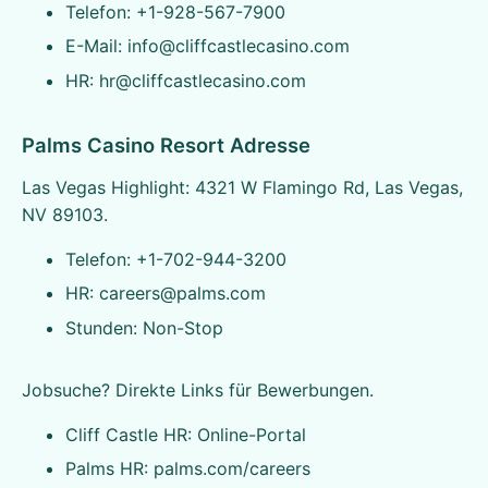
Telefon: +1-928-567-7900
E-Mail:
info@cliffcastlecasino.com
HR:
hr@cliffcastlecasino.com
Palms Casino Resort Adresse
Las Vegas Highlight: 4321 W Flamingo Rd, Las Vegas,
NV 89103.
Telefon: +1-702-944-3200
HR:
careers@palms.com
Stunden: Non-Stop
Jobsuche? Direkte Links für Bewerbungen.
Cliff Castle HR: Online-Portal
Palms HR: palms.com/careers