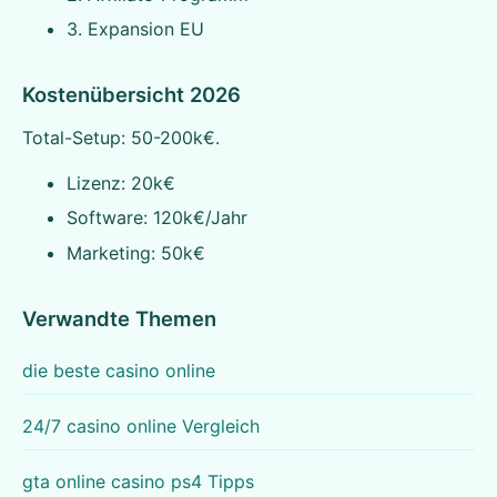
3. Expansion EU
Kostenübersicht 2026
Total-Setup: 50-200k€.
Lizenz: 20k€
Software: 120k€/Jahr
Marketing: 50k€
Verwandte Themen
die beste casino online
24/7 casino online Vergleich
gta online casino ps4 Tipps