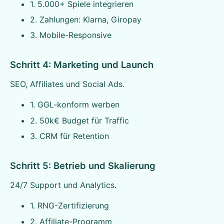
1. 5.000+ Spiele integrieren
2. Zahlungen: Klarna, Giropay
3. Mobile-Responsive
Schritt 4: Marketing und Launch
SEO, Affiliates und Social Ads.
1. GGL-konform werben
2. 50k€ Budget für Traffic
3. CRM für Retention
Schritt 5: Betrieb und Skalierung
24/7 Support und Analytics.
1. RNG-Zertifizierung
2. Affiliate-Programm