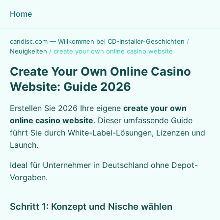
Home
candisc.com — Willkommen bei CD-Installer-Geschichten
/
Neuigkeiten
/
create your own online casino website
Create Your Own Online Casino
Website: Guide 2026
Erstellen Sie 2026 Ihre eigene
create your own
online casino website
. Dieser umfassende Guide
führt Sie durch White-Label-Lösungen, Lizenzen und
Launch.
Ideal für Unternehmer in Deutschland ohne Depot-
Vorgaben.
Schritt 1: Konzept und Nische wählen