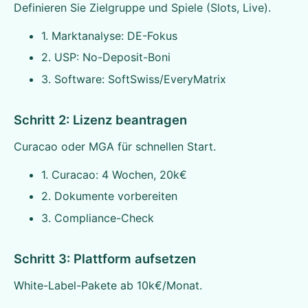
Definieren Sie Zielgruppe und Spiele (Slots, Live).
1. Marktanalyse: DE-Fokus
2. USP: No-Deposit-Boni
3. Software: SoftSwiss/EveryMatrix
Schritt 2: Lizenz beantragen
Curacao oder MGA für schnellen Start.
1. Curacao: 4 Wochen, 20k€
2. Dokumente vorbereiten
3. Compliance-Check
Schritt 3: Plattform aufsetzen
White-Label-Pakete ab 10k€/Monat.