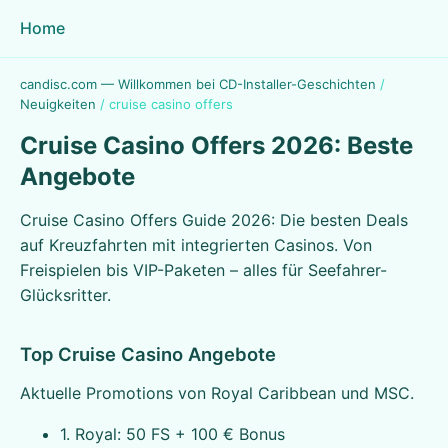
Home
candisc.com — Willkommen bei CD-Installer-Geschichten
/
Neuigkeiten
/
cruise casino offers
Cruise Casino Offers 2026: Beste
Angebote
Cruise Casino Offers Guide 2026: Die besten Deals
auf Kreuzfahrten mit integrierten Casinos. Von
Freispielen bis VIP-Paketen – alles für Seefahrer-
Glücksritter.
Top Cruise Casino Angebote
Aktuelle Promotions von Royal Caribbean und MSC.
1. Royal: 50 FS + 100 € Bonus