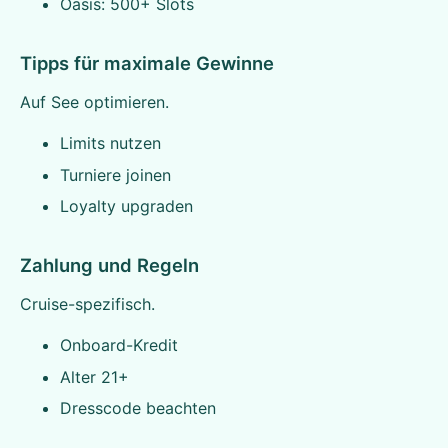
Oasis: 500+ Slots
Tipps für maximale Gewinne
Auf See optimieren.
Limits nutzen
Turniere joinen
Loyalty upgraden
Zahlung und Regeln
Cruise-spezifisch.
Onboard-Kredit
Alter 21+
Dresscode beachten