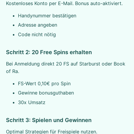
Kostenloses Konto per E-Mail. Bonus auto-aktiviert.
Handynummer bestätigen
Adresse angeben
Code nicht nötig
Schritt 2: 20 Free Spins erhalten
Bei Anmeldung direkt 20 FS auf Starburst oder Book
of Ra.
FS-Wert 0,10€ pro Spin
Gewinne bonusguthaben
30x Umsatz
Schritt 3: Spielen und Gewinnen
Optimal Strategien für Freispiele nutzen.