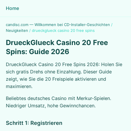
Home
candisc.com — Willkommen bei CD-Installer-Geschichten
/
Neuigkeiten
/
drueckglueck casino 20 free spins
DrueckGlueck Casino 20 Free
Spins: Guide 2026
DrueckGlueck Casino 20 Free Spins 2026: Holen Sie
sich gratis Drehs ohne Einzahlung. Dieser Guide
zeigt, wie Sie die 20 Freispiele aktivieren und
maximieren.
Beliebtes deutsches Casino mit Merkur-Spielen.
Niedriger Umsatz, hohe Gewinnchancen.
Schritt 1: Registrieren