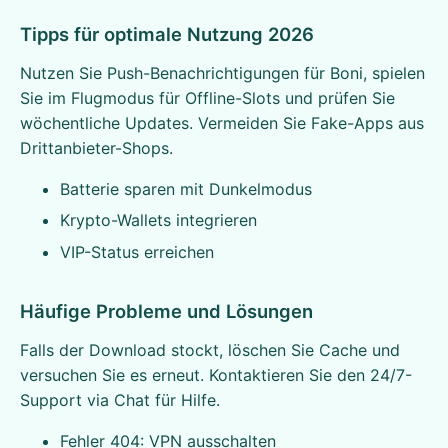
Tipps für optimale Nutzung 2026
Nutzen Sie Push-Benachrichtigungen für Boni, spielen
Sie im Flugmodus für Offline-Slots und prüfen Sie
wöchentliche Updates. Vermeiden Sie Fake-Apps aus
Drittanbieter-Shops.
Batterie sparen mit Dunkelmodus
Krypto-Wallets integrieren
VIP-Status erreichen
Häufige Probleme und Lösungen
Falls der Download stockt, löschen Sie Cache und
versuchen Sie es erneut. Kontaktieren Sie den 24/7-
Support via Chat für Hilfe.
Fehler 404: VPN ausschalten