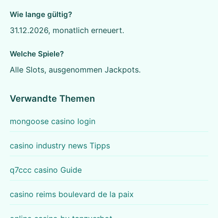
Wie lange gültig?
31.12.2026, monatlich erneuert.
Welche Spiele?
Alle Slots, ausgenommen Jackpots.
Verwandte Themen
mongoose casino login
casino industry news Tipps
q7ccc casino Guide
casino reims boulevard de la paix