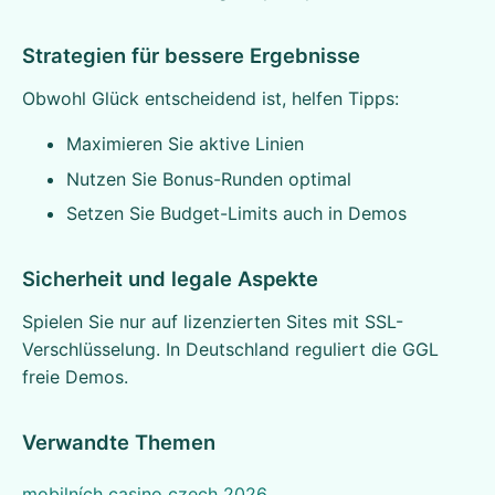
Strategien für bessere Ergebnisse
Obwohl Glück entscheidend ist, helfen Tipps:
Maximieren Sie aktive Linien
Nutzen Sie Bonus-Runden optimal
Setzen Sie Budget-Limits auch in Demos
Sicherheit und legale Aspekte
Spielen Sie nur auf lizenzierten Sites mit SSL-
Verschlüsselung. In Deutschland reguliert die GGL
freie Demos.
Verwandte Themen
mobilních casino czech 2026