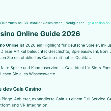
illkommen bei CD-Installer-Geschichten
/
Neuigkeiten
/
gala casino on
sino Online Guide 2026
ino Online
ist 2026 ein Highlight für deutsche Spieler, inklu
Dieser Artikel beleuchtet Geschichte, Spieleauswahl, Boni 
ben Sie ein etabliertes Casino mit hoher Qualität.
 faire Spiele und Kundenservice ist Gala ideal für Slots-Fan
 Lesen Sie alles Wissenswerte.
 des Gala Casino
 Bingo-Anbieter, expandierte Gala zu einem Full-Service-C
ttform und VR-Integration.