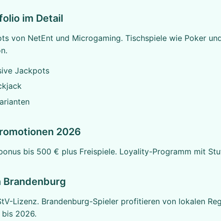
olio im Detail
ts von NetEnt und Microgaming. Tischspiele wie Poker und
on.
sive Jackpots
ckjack
arianten
Promotionen 2026
nus bis 500 € plus Freispiele. Loyality-Programm mit Stu
in Brandenburg
StV-Lizenz. Brandenburg-Spieler profitieren von lokalen R
 bis 2026.