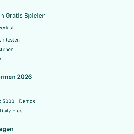
on Gratis Spielen
erlust.
en testen
stehen
r
formen 2026
z: 5000+ Demos
Daily Free
ragen