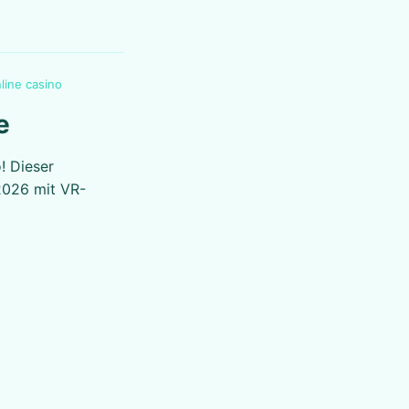
nline casino
e
! Dieser
2026 mit VR-