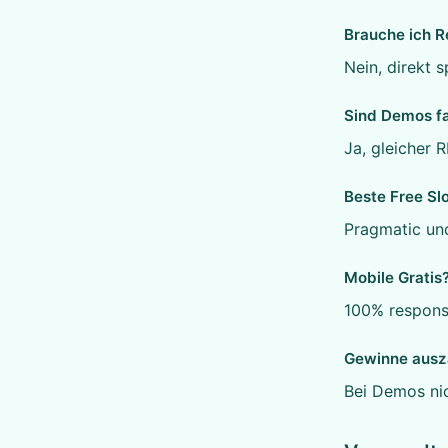
Brauche ich Re
Nein, direkt s
Sind Demos fa
Ja, gleicher 
Beste Free Sl
Pragmatic un
Mobile Gratis
100% respons
Gewinne ausz
Bei Demos nic