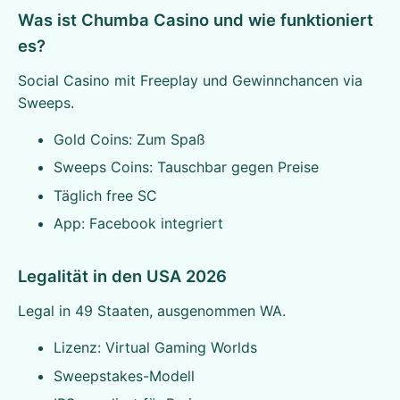
Was ist Chumba Casino und wie funktioniert
es?
Social Casino mit Freeplay und Gewinnchancen via
Sweeps.
Gold Coins: Zum Spaß
Sweeps Coins: Tauschbar gegen Preise
Täglich free SC
App: Facebook integriert
Legalität in den USA 2026
Legal in 49 Staaten, ausgenommen WA.
Lizenz: Virtual Gaming Worlds
Sweepstakes-Modell