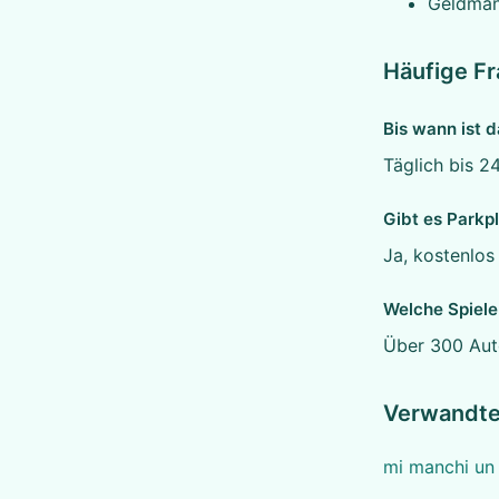
Geldma
Häufige F
Bis wann ist 
Täglich bis 2
Gibt es Parkp
Ja, kostenlos
Welche Spiele
Über 300 Aut
Verwandt
mi manchi un