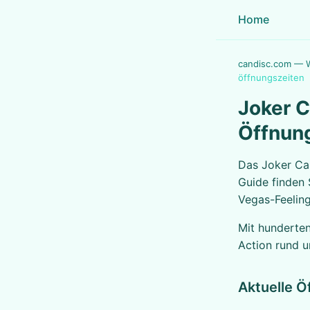
Home
candisc.com — W
öffnungszeiten
Joker 
Öffnun
Das Joker Cas
Guide finden 
Vegas-Feeling
Mit hunderten
Action rund u
Aktuelle Ö