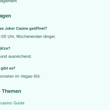
nagement
ragen
das Joker Casino geöffnet?
4:00 Uhr, Wochenenden länger.
lätze?
 und ausreichend.
 gibt es?
omaten im Vegas-Stil.
e Themen
 casino Guide