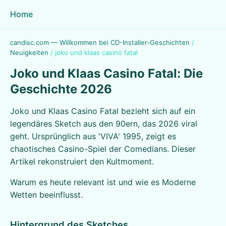
Home
candisc.com — Willkommen bei CD-Installer-Geschichten
/
Neuigkeiten
/
joko und klaas casino fatal
Joko und Klaas Casino Fatal: Die
Geschichte 2026
Joko und Klaas Casino Fatal bezieht sich auf ein
legendäres Sketch aus den 90ern, das 2026 viral
geht. Ursprünglich aus 'VIVA' 1995, zeigt es
chaotisches Casino-Spiel der Comedians. Dieser
Artikel rekonstruiert den Kultmoment.
Warum es heute relevant ist und wie es Moderne
Wetten beeinflusst.
Hintergrund des Sketches