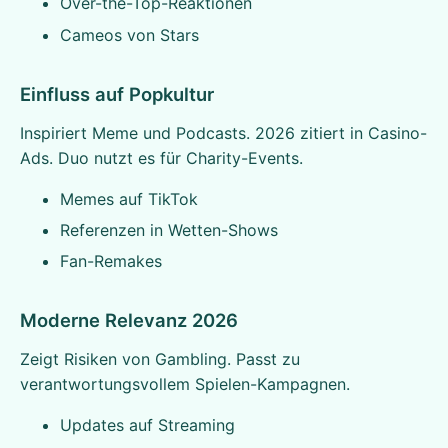
Over-the-Top-Reaktionen
Cameos von Stars
Einfluss auf Popkultur
Inspiriert Meme und Podcasts. 2026 zitiert in Casino-
Ads. Duo nutzt es für Charity-Events.
Memes auf TikTok
Referenzen in Wetten-Shows
Fan-Remakes
Moderne Relevanz 2026
Zeigt Risiken von Gambling. Passt zu
verantwortungsvollem Spielen-Kampagnen.
Updates auf Streaming