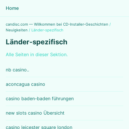
Home
candisc.com — Willkommen bei CD-Installer-Geschichten
/
Neuigkeiten
/
Länder-spezifisch
Länder-spezifisch
Alle Seiten in dieser Sektion.
nb casino..
aconcagua casino
casino baden-baden führungen
new slots casino Übersicht
casino leicester square london