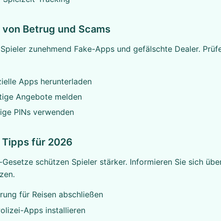
 von Betrug und Scams
Spieler zunehmend Fake-Apps und gefälschte Dealer. Prüfe
zielle Apps herunterladen
tige Angebote melden
rige PINs verwenden
 Tipps für 2026
esetze schützen Spieler stärker. Informieren Sie sich übe
zen.
rung für Reisen abschließen
olizei-Apps installieren