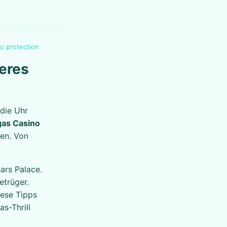
no protection
heres
die Uhr
gas Casino
zen. Von
ars Palace.
etrüger.
iese Tipps
s-Thrill