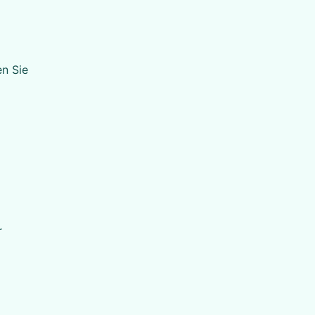
n Sie
r