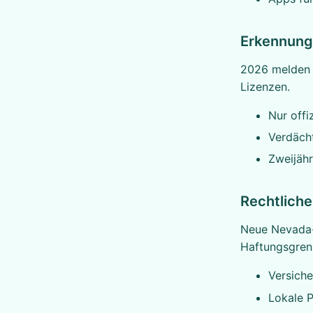
Erkennung
2026 melden 
Lizenzen.
Nur offi
Verdäch
Zweijäh
Rechtliche
Neue Nevada-G
Haftungsgren
Versiche
Lokale P