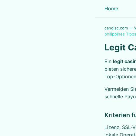
Home
candisc.com — W
philippines Tipp
Legit C
Ein
legit casi
bieten sicher
Top-Optionen 
Vermeiden Sie
schnelle Payo
Kriterien 
Lizenz, SSL-V
lokale Operat