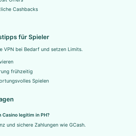
liche Cashbacks
stipps für Spieler
 VPN bei Bedarf und setzen Limits.
vieren
erung frühzeitig
ortungsvolles Spielen
ragen
 Casino legitim in PH?
z und sichere Zahlungen wie GCash.