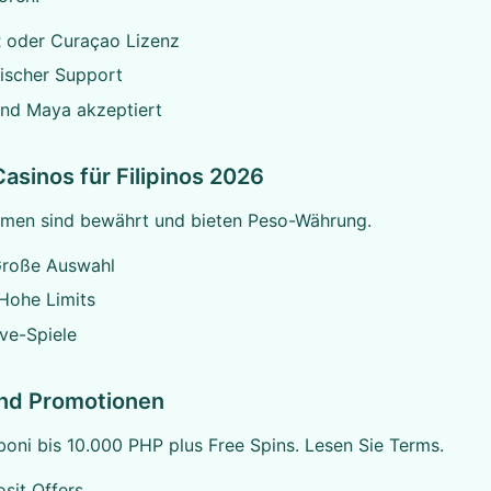
oder Curaçao Lizenz
nischer Support
nd Maya akzeptiert
Casinos für Filipinos 2026
ormen sind bewährt und bieten Peso-Währung.
Große Auswahl
Hohe Limits
ive-Spiele
nd Promotionen
ni bis 10.000 PHP plus Free Spins. Lesen Sie Terms.
sit Offers