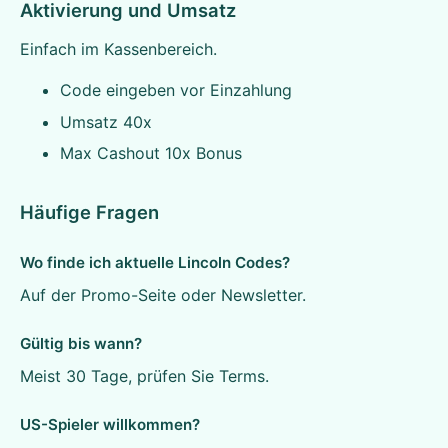
Aktivierung und Umsatz
Einfach im Kassenbereich.
Code eingeben vor Einzahlung
Umsatz 40x
Max Cashout 10x Bonus
Häufige Fragen
Wo finde ich aktuelle Lincoln Codes?
Auf der Promo-Seite oder Newsletter.
Gültig bis wann?
Meist 30 Tage, prüfen Sie Terms.
US-Spieler willkommen?