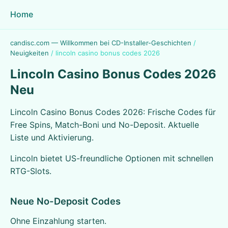
Home
candisc.com — Willkommen bei CD-Installer-Geschichten
/
Neuigkeiten
/
lincoln casino bonus codes 2026
Lincoln Casino Bonus Codes 2026
Neu
Lincoln Casino Bonus Codes 2026: Frische Codes für
Free Spins, Match-Boni und No-Deposit. Aktuelle
Liste und Aktivierung.
Lincoln bietet US-freundliche Optionen mit schnellen
RTG-Slots.
Neue No-Deposit Codes
Ohne Einzahlung starten.