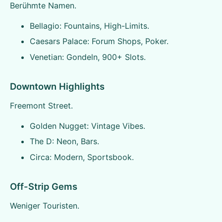
Berühmte Namen.
Bellagio: Fountains, High-Limits.
Caesars Palace: Forum Shops, Poker.
Venetian: Gondeln, 900+ Slots.
Downtown Highlights
Freemont Street.
Golden Nugget: Vintage Vibes.
The D: Neon, Bars.
Circa: Modern, Sportsbook.
Off-Strip Gems
Weniger Touristen.