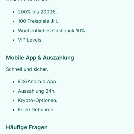
200% bis 2000€.
100 Freispiele Jili.
Wochentliches Cashback 10%.
VIP Levels.
Mobile App & Auszahlung
Schnell und sicher.
iOS/Android App.
Auszahlung 24h.
Krypto-Optionen.
Keine Gebühren.
Häufige Fragen