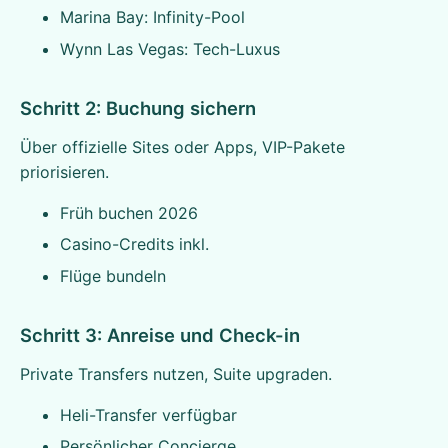
Marina Bay: Infinity-Pool
Wynn Las Vegas: Tech-Luxus
Schritt 2: Buchung sichern
Über offizielle Sites oder Apps, VIP-Pakete
priorisieren.
Früh buchen 2026
Casino-Credits inkl.
Flüge bundeln
Schritt 3: Anreise und Check-in
Private Transfers nutzen, Suite upgraden.
Heli-Transfer verfügbar
Persönlicher Concierge