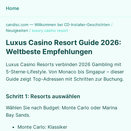
Home
candisc.com — Willkommen bei CD-Installer-Geschichten
/
Neuigkeiten
/
luxury casino resort
Luxus Casino Resort Guide 2026:
Weltbeste Empfehlungen
Luxus Casino Resorts verbinden 2026 Gambling mit
5-Sterne-Lifestyle. Von Monaco bis Singapur – dieser
Guide zeigt Top-Adressen mit Schritten zur Buchung.
Schritt 1: Resorts auswählen
Wählen Sie nach Budget: Monte Carlo oder Marina
Bay Sands.
Monte Carlo: Klassiker