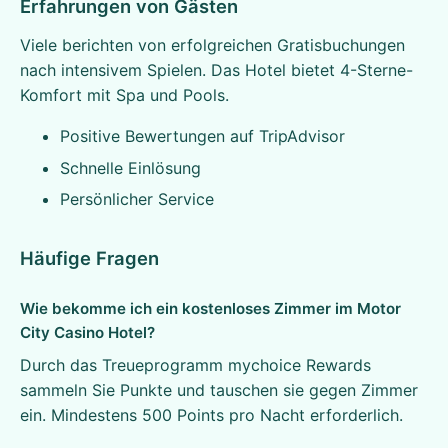
Erfahrungen von Gästen
Viele berichten von erfolgreichen Gratisbuchungen
nach intensivem Spielen. Das Hotel bietet 4-Sterne-
Komfort mit Spa und Pools.
Positive Bewertungen auf TripAdvisor
Schnelle Einlösung
Persönlicher Service
Häufige Fragen
Wie bekomme ich ein kostenloses Zimmer im Motor
City Casino Hotel?
Durch das Treueprogramm mychoice Rewards
sammeln Sie Punkte und tauschen sie gegen Zimmer
ein. Mindestens 500 Points pro Nacht erforderlich.