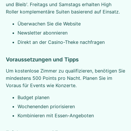
und Bleib'. Freitags und Samstags erhalten High
Roller komplementäre Suiten basierend auf Einsatz.
Überwachen Sie die Website
Newsletter abonnieren
Direkt an der Casino-Theke nachfragen
Voraussetzungen und Tipps
Um kostenlose Zimmer zu qualifizieren, benötigen Sie
mindestens 500 Points pro Nacht. Planen Sie im
Voraus für Events wie Konzerte.
Budget planen
Wochenenden priorisieren
Kombinieren mit Essen-Angeboten