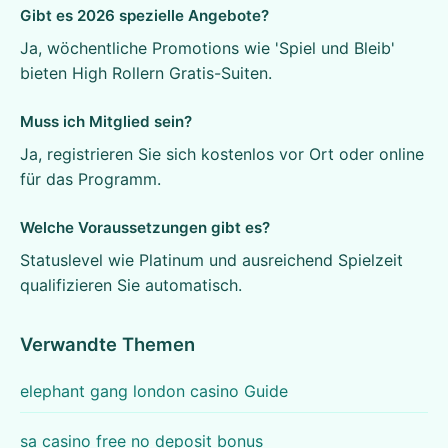
Gibt es 2026 spezielle Angebote?
Ja, wöchentliche Promotions wie 'Spiel und Bleib'
bieten High Rollern Gratis-Suiten.
Muss ich Mitglied sein?
Ja, registrieren Sie sich kostenlos vor Ort oder online
für das Programm.
Welche Voraussetzungen gibt es?
Statuslevel wie Platinum und ausreichend Spielzeit
qualifizieren Sie automatisch.
Verwandte Themen
elephant gang london casino Guide
sa casino free no deposit bonus