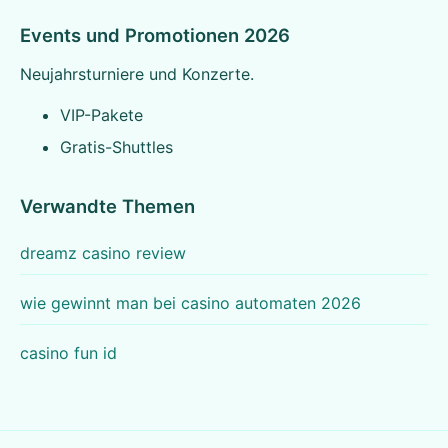
Events und Promotionen 2026
Neujahrsturniere und Konzerte.
VIP-Pakete
Gratis-Shuttles
Verwandte Themen
dreamz casino review
wie gewinnt man bei casino automaten 2026
casino fun id