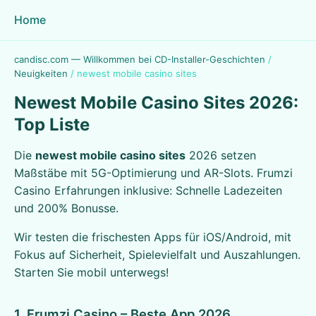
Home
candisc.com — Willkommen bei CD-Installer-Geschichten
/
Neuigkeiten
/
newest mobile casino sites
Newest Mobile Casino Sites 2026:
Top Liste
Die
newest mobile casino sites
2026 setzen
Maßstäbe mit 5G-Optimierung und AR-Slots. Frumzi
Casino Erfahrungen inklusive: Schnelle Ladezeiten
und 200% Bonusse.
Wir testen die frischesten Apps für iOS/Android, mit
Fokus auf Sicherheit, Spielevielfalt und Auszahlungen.
Starten Sie mobil unterwegs!
1. Frumzi Casino – Beste App 2026