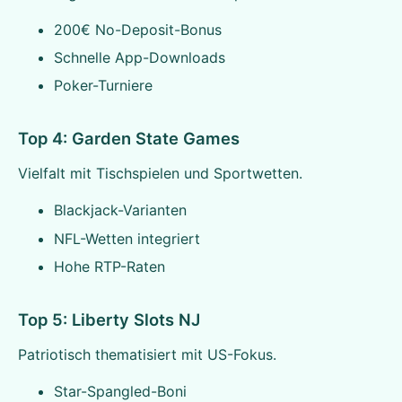
200€ No-Deposit-Bonus
Schnelle App-Downloads
Poker-Turniere
Top 4: Garden State Games
Vielfalt mit Tischspielen und Sportwetten.
Blackjack-Varianten
NFL-Wetten integriert
Hohe RTP-Raten
Top 5: Liberty Slots NJ
Patriotisch thematisiert mit US-Fokus.
Star-Spangled-Boni